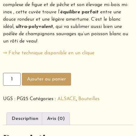
complexe de figue et de pêche
et son élevage mi-bois mi-
inox
, cette cuvée
trouve l’
équilibre parfait
entre une
douce rondeur et une légère amertume
.
C’est le blanc
idéal,
ultra-polyvalent
, qui va sublimer aussi bien une
poêlée de champignons sauvages qu’un poisson blanc ou
un rôti de veau
!
⇒ Fiche technique disponible en un clique
Ajouter au panier
UGS :
PG25
Catégories :
ALSACE
,
Bouteilles
Description
Avis (0)